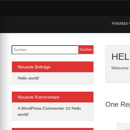
Skip
to
content
PHARMA-
Suchen
nach:
HEL
Neueste Beiträge
Welcome to
Hello world!
Neueste Kommentare
One Repl
zu
A WordPress Commenter
Hello
world!